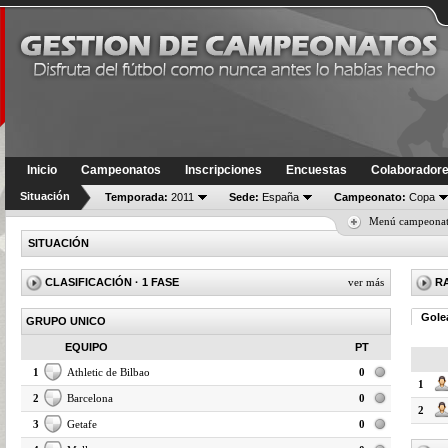
Inicio
Campeonatos
Inscripciones
Encuestas
Colaborador
Situación
Temporada:
2011
Sede:
España
Campeonato:
Copa
Menú campeona
SITUACIÓN
CLASIFICACIÓN
· 1 FASE
ver más
R
Gole
GRUPO UNICO
EQUIPO
PT
1
Athletic de Bilbao
0
1
2
Barcelona
0
2
3
Getafe
0