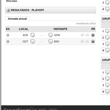
Descansa
:
3
4
RESULTADOS
· PLAYOFF
Jornada actual
GRUP
Semifinales (Ida)
ES
LOCAL
VISITANTE
PR
1
ATH
-
ATM
2
GET
-
RSO
3
4
GRUP
1
2
3
4