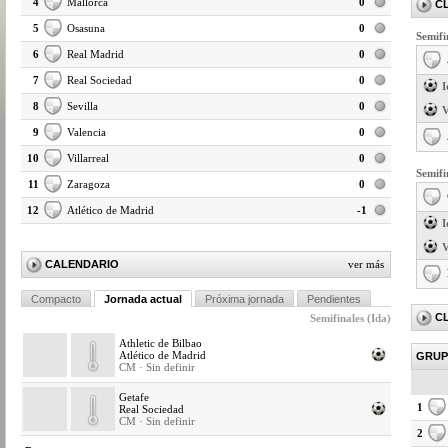
4
Mallorca
0
C
5
Osasuna
0
Semifi
6
Real Madrid
0
7
Real Sociedad
0
I
8
Sevilla
0
V
9
Valencia
0
10
Villarreal
0
Semifi
11
Zaragoza
0
12
Atlético de Madrid
-1
I
V
CALENDARIO
ver más
Compacto
Jornada actual
Próxima jornada
Pendientes
C
Semifinales (Ida)
Athletic de Bilbao
Atlético de Madrid
GRUP
CM · Sin definir
Getafe
1
Real Sociedad
CM · Sin definir
2